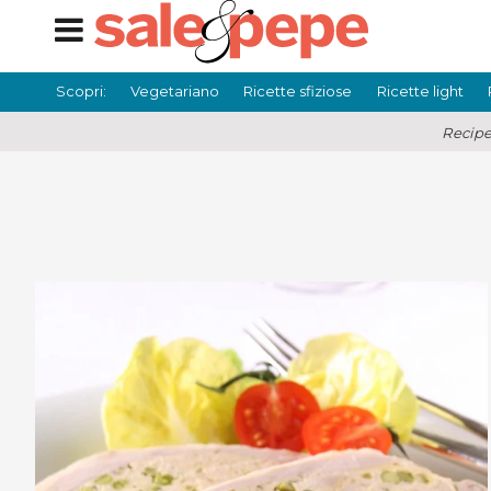
Scopri:
Vegetariano
Ricette sfiziose
Ricette light
Recipe