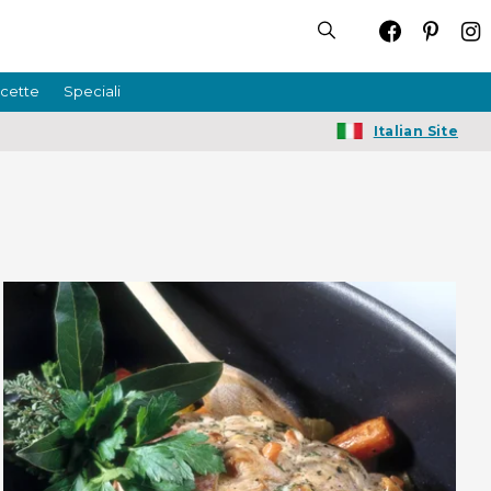
icette
Speciali
Italian Site