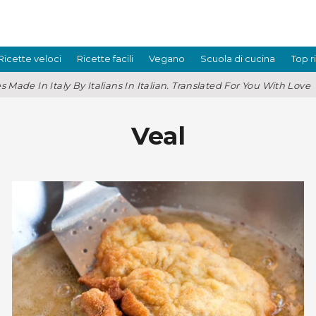
Ricette veloci
Ricette facili
Vegano
Scuola di cucina
Top r
s Made In Italy By Italians In Italian. Translated For You With Love
Veal